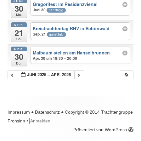
JUNI
Gregorifest im Residenzviertel
30
Juni 30
ganztägig
Mo.
SEP.
Kreistrachtentag BHV in Schönwald
21
Sep. 21
ganztägig
So.
APR.
Maibaum stellen am Hanselbrunnen
30
Apr. 30 um 18:30 – 20:00
Do.
JUNI 2025 – APR. 2026
Impressum
●
Datenschutz
● Copyright © 2014 Trachtengruppe
Frohsinn
•
Anmelden
Präsentiert von WordPress