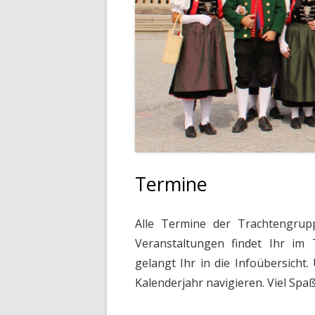
00:00
01:00
02:00
Termine
03:00
Alle Termine der Trachtengrup
Veranstaltungen findet Ihr im
04:00
gelangt Ihr in die Infoübersich
Kalenderjahr navigieren. Viel Spaß
05:00