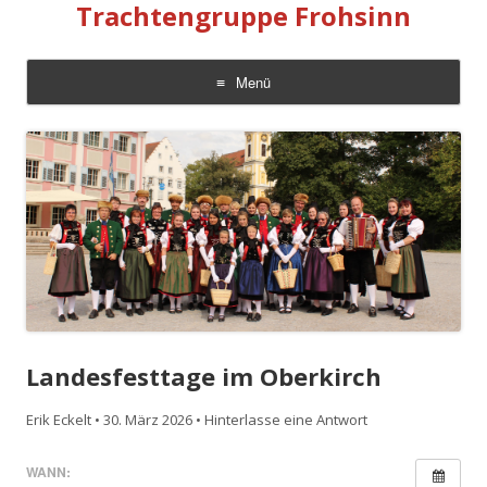
Trachtengruppe Frohsinn
Menü
Zum
Inhalt
springen
Landesfesttage im Oberkirch
Erik Eckelt
•
30. März 2026
•
Hinterlasse eine Antwort
WANN: