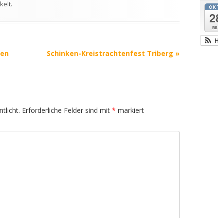
ckelt
.
OK
2
Mi
H
nen
Schinken-Kreistrachtenfest Triberg
»
tlicht.
Erforderliche Felder sind mit
*
markiert