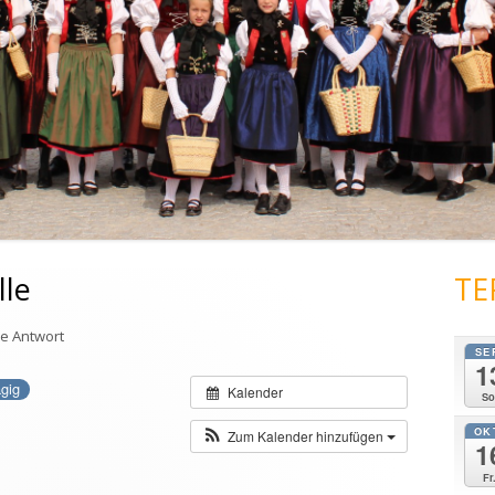
TEST01
lle
TE
ne Antwort
SE
1
gig
Kalender
So
OK
Zum Kalender hinzufügen
1
Fr