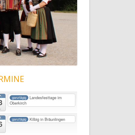
RMINE
P.
Landesfesttage im
ganztägig
3
Oberkirch
.
T.
Kilbig in Bräunlingen
ganztägig
6
.